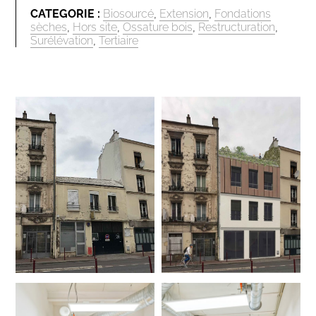
CATEGORIE :
Biosourcé
,
Extension
,
Fondations
sèches
,
Hors site
,
Ossature bois
,
Restructuration
,
Surélévation
,
Tertiaire