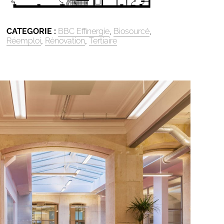
CATEGORIE :
BBC Effinergie
,
Biosourcé
,
Réemploi
,
Rénovation
,
Tertiaire