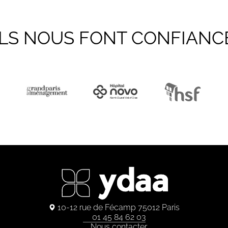
ILS NOUS FONT CONFIANC
10-12 rue de Fécamp 75012 Paris
01 45 84 62 03
Nous contacter