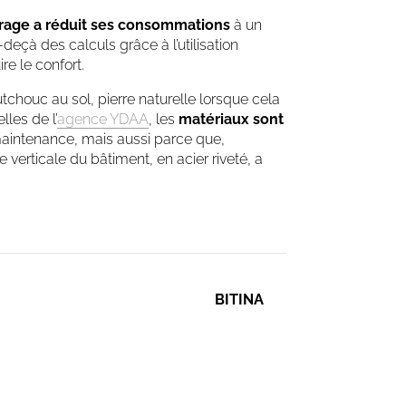
irage a réduit ses consommations
à un
deçà des calculs grâce à l’utilisation
e le confort.
chouc au sol, pierre naturelle lorsque cela
lles de l’
agence YDAA
, les
matériaux sont
maintenance, mais aussi parce que,
e verticale du bâtiment, en acier riveté, a
BITINA