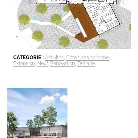
CATEGORIE :
Activités
,
Béton bas carbone
,
Extension
,
Neuf
,
Rénovation
,
Tertiaire